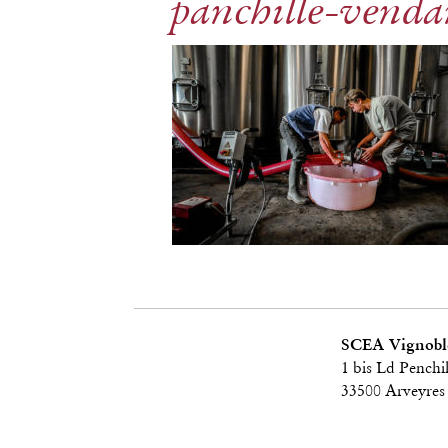
panchille-vend
SCEA Vignoble
1 bis Ld Penchil
33500 Arveyres