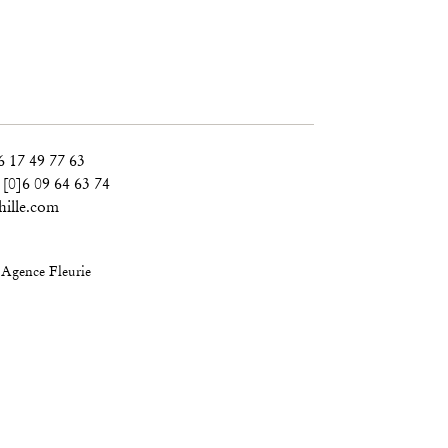
6 17 49 77 63
 [0]6 09 64 63 74
ille.com
n
Agence Fleurie