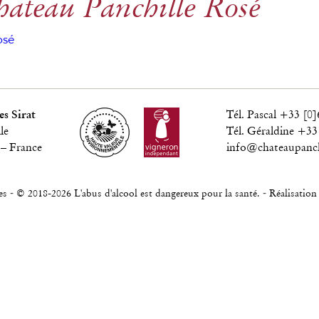
hateau Panchille Rosé
osé
s Sirat
Tél. Pascal +33 [0]
le
Tél. Géraldine +33
 – France
info@chateaupanch
-
-
es
© 2018-2026 L'abus d'alcool est dangereux pour la santé.
Réalisatio